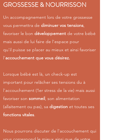
GROSSESSE & NOURRISSON
Un accompagnement lors de votre grossesse
vous permettra de
diminuer
vos
tensions
,
favoriser le bon
développement
de votre bébé
mais aussi de lui faire de l'espace pour
qu'il puisse se placer au mieux et ainsi favoriser
l'
accouchement que vous désirez.
Lorsque bébé est là, un check-up est
important pour relâcher ses tensions du à
l'accouchement (1er stress de la vie) mais aussi
favoriser son
sommeil
, son alimentation
(allaitement ou pas), sa
digestion
et toutes ses
fonctions vitales
.
Nous pourrons discuter de l'accouchement qui
vous correspond le mieux ainsi que de votre