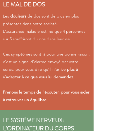
LE MAL DE DOS
Les
douleurs
de dos sont de plus en plus
présentes dans notre société.
L'assurance maladie estime que 4 personnes
sur 5 souffriront du dos dans leur vie.
Ces symptômes sont là pour une bonne raison:
c'est un signal d'alarme envoyé par votre
corps, pour vous dire qu'il n'arrive
plus à
s'adapter à ce que vous lui demandez.
Prenons le temps de l'écouter, pour vous aider
à retrouver un équilibre.
LE SYSTÈME NERVEUX:
L'ORDINATEUR DU CORPS