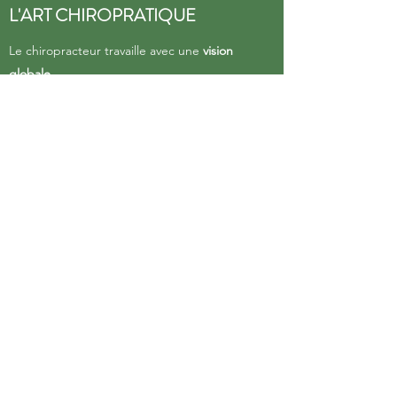
L'ART CHIROPRATIQUE
Le chiropracteur travaille avec une
vision
globale
.
Notre objectif est de permettre à
votre système nerveux de fonctionner sans
interférence, pour restaurer le bon
fonctionnement de votre corps, et ainsi
restaurer votre santé.
C'est pourquoi le chiropracteur s'intéresse
particulièrement à votre
colonne vertébrale et
à vos articulations.
Les ajustements chiropratiques sont des gestes
rapides et doux, effectués précisément sur la
colonne vertébrale, afin de restaurer le
fonctionnement neuro-articulaire local.